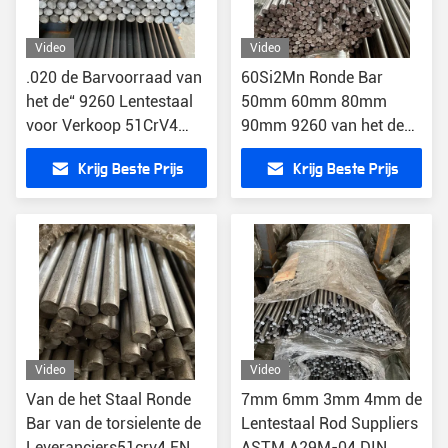
Video
Video
.020 de Barvoorraad van
60Si2Mn Ronde Bar
het de“ 9260 Lentestaal
50mm 60mm 80mm
voor Verkoop 51CrV4
90mm 9260 van het de
ASTM 6.0mm1200mm
lentestaal
Krijg Beste Prijs
Krijg Beste Prijs
Video
Video
Van de het Staal Ronde
7mm 6mm 3mm 4mm de
Bar van de torsielente de
Lentestaal Rod Suppliers
Leveranciers51crv4 EN
ASTM A29M-04 DIN