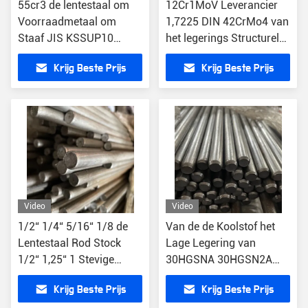
55cr3 de lentestaal om
12Cr1MoV Leverancier
Voorraadmetaal om
1,7225 DIN 42CrMo4 van
Staaf JIS KSSUP10
het legerings Structurele
BS51CrV4 1,8159
Staal 1,7131 16MnCr5
Krijg Beste Prijs
Krijg Beste Prijs
Bars van AISI 4142
Video
Video
1/2“ 1/4“ 5/16“ 1/8 de
Van de de Koolstof het
Lentestaal Rod Stock
Lage Legering van
1/2“ 1,25“ 1 Stevige
30HGSNA 30HGSN2A
Ronde Barleveranciers
Structurele Staal Met
Krijg Beste Prijs
Krijg Beste Prijs
hoge weerstand Hoge