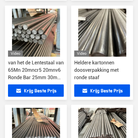
Anti-oxyderende 20CrMo
12Cr1MoV
Video
Video
van het de Lentestaal van
Heldere kartonnen
65Mn 20mncr5 20mnv6
doosverpakking met
Ronde Bar 25mm 30mm
ronde staaf
32mm 40mm AISI
Krijg Beste Prijs
Krijg Beste Prijs
SAE1566