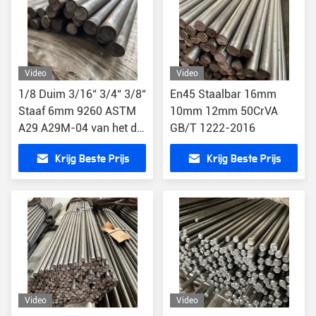
Video
Video
1/8 Duim 3/16“ 3/4“ 3/8“
En45 Staalbar 16mm
Staaf 6mm 9260 ASTM
10mm 12mm 50CrVA
A29 A29M-04 van het de
GB/T 1222-2016
Lentestaal
Krijg Beste Prijs
Krijg Beste Prijs
Video
Video