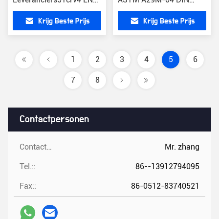
10089-2002
ENGELSE 61SiCr7
Krijg Beste Prijs
Krijg Beste Prijs
1
2
3
4
5
6
7
8
Contactpersonen
Contactpersonen:
Mr. zhang
Tel.::
86--13912794095
Fax::
86-0512-83740521